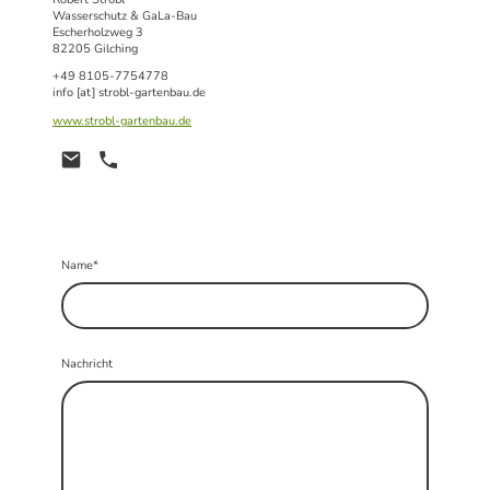
Wasserschutz & GaLa-Bau
Escherholzweg 3
82205 Gilching
+49 8105-7754778
info [at] strobl-gartenbau.de
www.strobl-gartenbau.de
Name
*
Nachricht